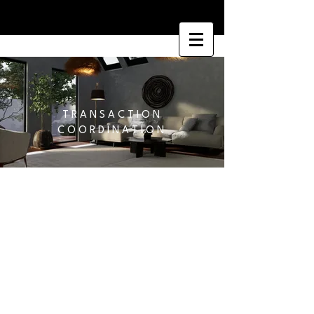
T R A N S A C T I O N
C O O R D I N A T I O N